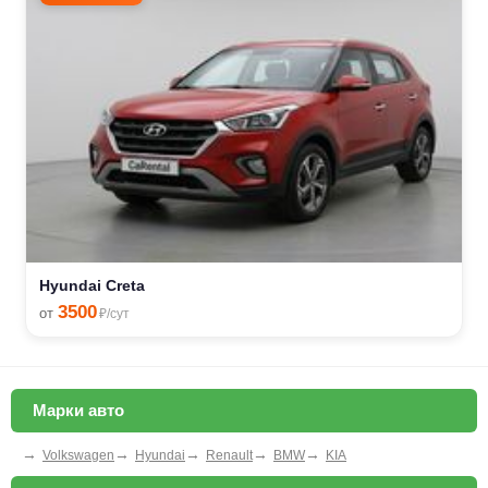
Hyundai Creta
3500
от
₽/сут
Марки авто
→
→
→
→
→
Volkswagen
Hyundai
Renault
BMW
KIA